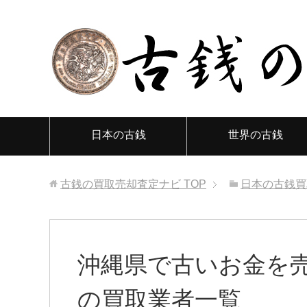
日本の古銭
世界の古銭
古銭の買取売却査定ナビ
TOP
日本の古銭買
沖縄県で古いお金を
の買取業者一覧