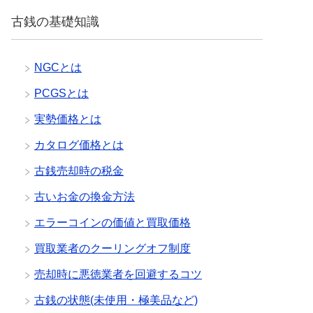
ー
と
古銭の基礎知識
検
索
NGCとは
PCGSとは
実勢価格とは
カタログ価格とは
古銭売却時の税金
古いお金の換金方法
エラーコインの価値と買取価格
買取業者のクーリングオフ制度
売却時に悪徳業者を回避するコツ
古銭の状態(未使用・極美品など)