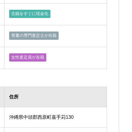
古銭をすぐに現金化
骨董の専門査定士が在籍
女性査定員が在籍
住所
沖縄県中頭郡西原町嘉手苅130