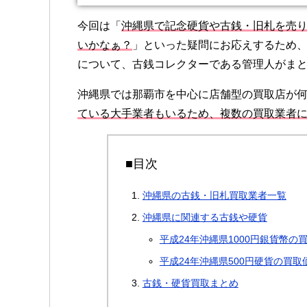
今回は「
沖縄県で記念硬貨や古銭・旧札を売
いかなぁ？
」といった疑問にお応えするため
について、古銭コレクターである管理人がま
沖縄県では那覇市を中心に店舗型の買取店が
ている大手業者もいるため、複数の買取業者
■目次
沖縄県の古銭・旧札買取業者一覧
沖縄県に関連する古銭や硬貨
平成24年沖縄県1000円銀貨幣の
平成24年沖縄県500円硬貨の買取
古銭・硬貨買取まとめ