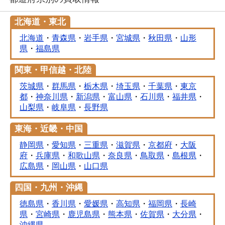
北海道・東北
北海道
・
青森県
・
岩手県
・
宮城県
・
秋田県
・
山形
県
・
福島県
関東・甲信越・北陸
茨城県
・
群馬県
・
栃木県
・
埼玉県
・
千葉県
・
東京
都
・
神奈川県
・
新潟県
・
富山県
・
石川県
・
福井県
・
山梨県
・
岐阜県
・
長野県
東海・近畿・中国
静岡県
・
愛知県
・
三重県
・
滋賀県
・
京都府
・
大阪
府
・
兵庫県
・
和歌山県
・
奈良県
・
鳥取県
・
島根県
・
広島県
・
岡山県
・
山口県
四国・九州・沖縄
徳島県
・
香川県
・
愛媛県
・
高知県
・
福岡県
・
長崎
県
・
宮崎県
・
鹿児島県
・
熊本県
・
佐賀県
・
大分県
・
沖縄県