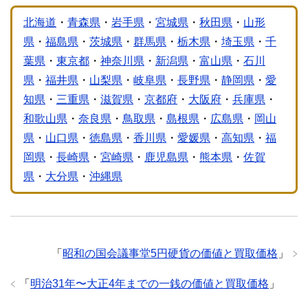
北海道
・
青森県
・
岩手県
・
宮城県
・
秋田県
・
山形
県
・
福島県
・
茨城県
・
群馬県
・
栃木県
・
埼玉県
・
千
葉県
・
東京都
・
神奈川県
・
新潟県
・
富山県
・
石川
県
・
福井県
・
山梨県
・
岐阜県
・
長野県
・
静岡県
・
愛
知県
・
三重県
・
滋賀県
・
京都府
・
大阪府
・
兵庫県
・
和歌山県
・
奈良県
・
鳥取県
・
島根県
・
広島県
・
岡山
県
・
山口県
・
徳島県
・
香川県
・
愛媛県
・
高知県
・
福
岡県
・
長崎県
・
宮崎県
・
鹿児島県
・
熊本県
・
佐賀
県
・
大分県
・
沖縄県
「
昭和の国会議事堂5円硬貨の価値と買取価格
」
「
明治31年〜大正4年までの一銭の価値と買取価格
」