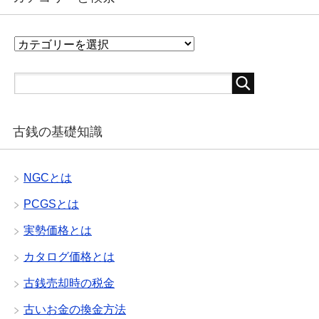
カ
テ
ゴ
リ
ー
と
古銭の基礎知識
検
索
NGCとは
PCGSとは
実勢価格とは
カタログ価格とは
古銭売却時の税金
古いお金の換金方法