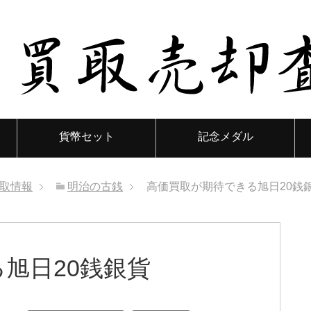
貨幣セット
記念メダル
取情報
明治の古銭
高価買取が期待できる旭日20銭
旭日20銭銀貨