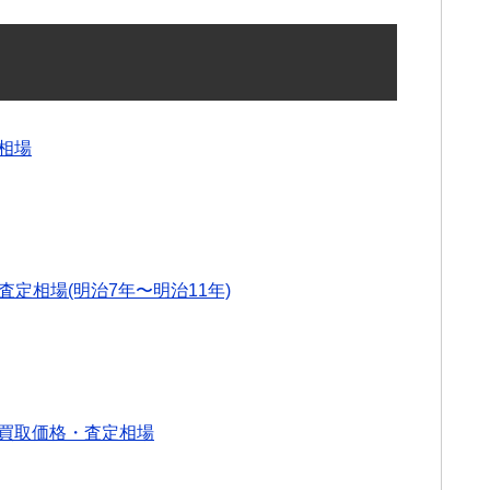
相場
査定相場(明治7年〜明治11年)
の買取価格・査定相場