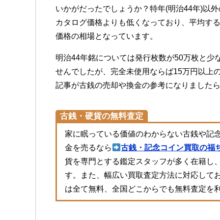
いかがだったでしょうか？特年(明治44年)以
カタログ価格よりも低くなっており、平均する
価格の相場となっています。
明治44年銘については発行枚数が50万枚と
せんでしたが、完全未使用ならば15万円以上
記事が古銭の売却や換金の参考になりました
古銭・硬貨の無料査定
家に眠っている価値のわからない古銭や記
金を売るなら
古銭・記念コイン買取の福
貨を専門とする鑑定スタッフが多く在籍し
す。また、幅広い買取査定方法に対応して
は全て無料、全国どこからでも無料査定を