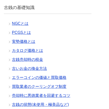
ー
と
古銭の基礎知識
検
索
NGCとは
PCGSとは
実勢価格とは
カタログ価格とは
古銭売却時の税金
古いお金の換金方法
エラーコインの価値と買取価格
買取業者のクーリングオフ制度
売却時に悪徳業者を回避するコツ
古銭の状態(未使用・極美品など)