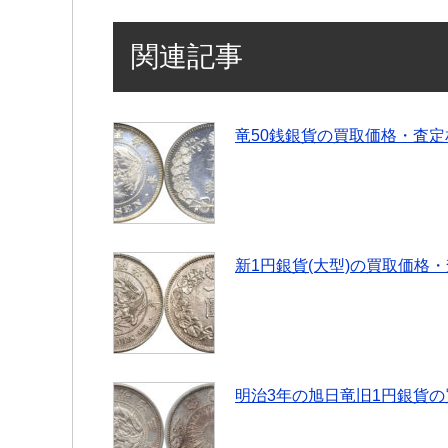
関連記事
竜50銭銀貨の買取価格・査定
新1円銀貨(大型)の買取価格・
明治3年の旭日竜旧1円銀貨