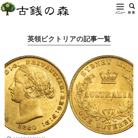
メニュー
検 索
ホーム
欧州のコイン
英領ビクトリア
英領ビクトリアの記事一覧