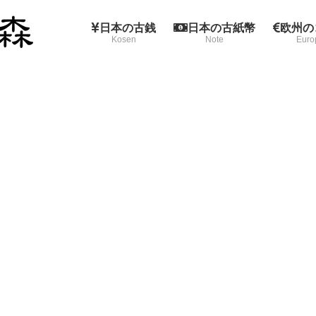
日本の古銭
日本の古紙幣
欧州の
Kosen
Note
Euro
天下ナポレオン1世の20フラン金貨