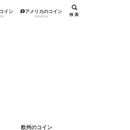
コイン
アメリカのコイン
検 索
pe
America
欧州のコイン