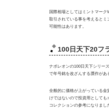
国際相場としてはミントマークW(NG
取引されている事を考えるとミ
可能性はあります。
100日天下20
ナポレオンの100日天下シリー
で年号銘を改ざんする贋作があ
全般的に価格が上がっている金
けではないので投資用としても
コレクションの参考になりまし