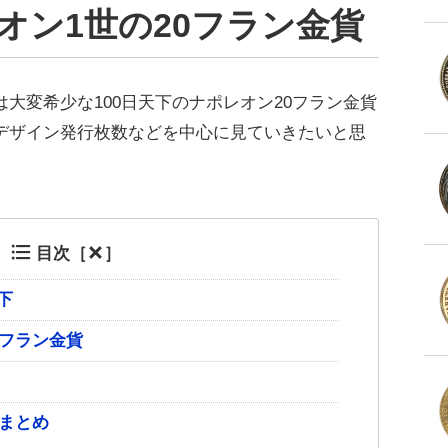
オン1世の20フラン金貨
大変希少な100日天下のナポレオン20フラン金貨
デザイン発行枚数などを中心に見ていきたいと思
目次［
］
下
0フラン金貨
貨まとめ