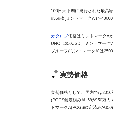
100日天下期に発行された最高額面
9369枚(ミントマークW)〜43
カタログ
価格はミントマークAがU
UNC=1250USD、ミントマー
プルーフ(ミントマークA)は250
実勢価格
実勢価格として、国内では201
(PCGS鑑定済みAU58が)50
トマークA(PCGS鑑定済みAU5