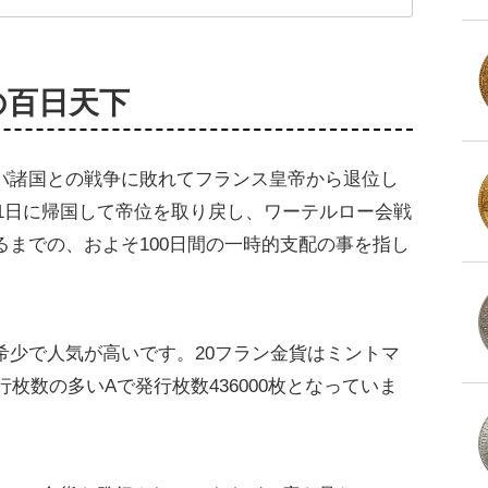
の百日天下
パ諸国との戦争に敗れてフランス皇帝から退位し
3月1日に帰国して帝位を取り戻し、ワーテルロー会戦
までの、およそ100日間の一時的支配の事を指し
希少で人気が高いです。20フラン金貨はミントマ
枚数の多いAで発行枚数436000枚となっていま